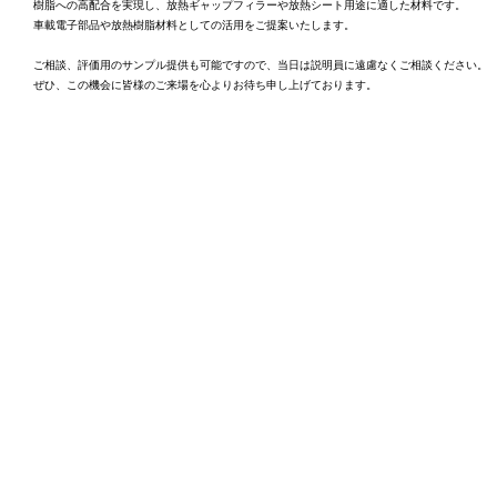
樹脂への高配合を実現し、放熱ギャップフィラーや放熱シート用途に適した材料です。
車載電子部品や放熱樹脂材料としての活用をご提案いたします。
ご相談、評価用のサンプル提供も可能ですので、当日は説明員に遠慮なくご相談ください。
ぜひ、この機会に皆様のご来場を心よりお待ち申し上げております。