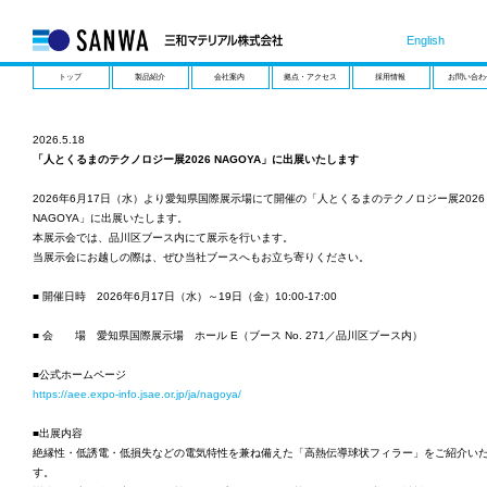
English
トップ
製品紹介
会社案内
拠点・アクセス
採用情報
お問い合わ
2026.5.18
「人とくるまのテクノロジー展2026 NAGOYA」に出展いたします
2026年6月17日（水）より愛知県国際展示場にて開催の「人とくるまのテクノロジー展2026
NAGOYA」に出展いたします。
本展示会では、品川区ブース内にて展示を行います。
当展示会にお越しの際は、ぜひ当社ブースへもお立ち寄りください。
■ 開催日時 2026年6月17日（水）～19日（金）10:00-17:00
■ 会 場 愛知県国際展示場 ホール E（ブース No. 271／品川区ブース内）
■公式ホームページ
https://aee.expo-info.jsae.or.jp/ja/nagoya/
■出展内容
絶縁性・低誘電・低損失などの電気特性を兼ね備えた「高熱伝導球状フィラー」をご紹介い
す。